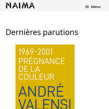
Panneau de gestion des cookies
Menu
Dernières parutions
rir