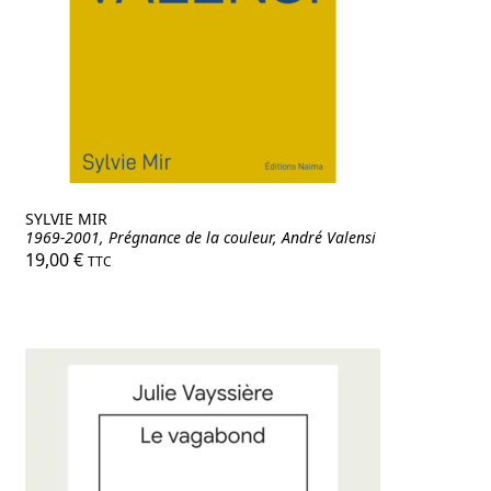
nu
ant
SYLVIE MIR
1969-2001, Prégnance de la couleur, André Valensi
19,00
€
TTC