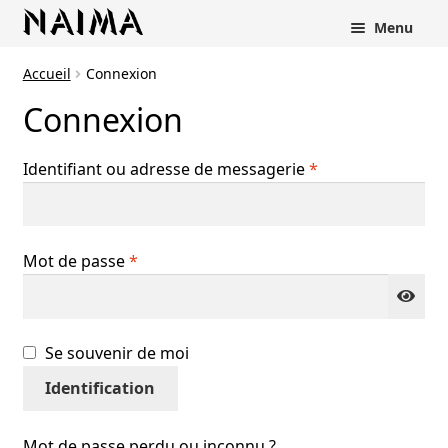
Panneau de gestion des cookies
Menu
Accueil
Connexion
Connexion
Obligatoire
Identifiant ou adresse de messagerie
*
Obligatoire
Mot de passe
*
Se souvenir de moi
Identification
rir
Mot de passe perdu ou inconnu ?