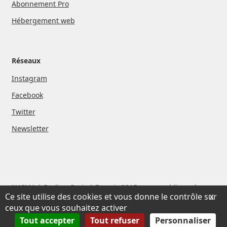
Abonnement Pro
Hébergement web
Réseaux
Instagram
Facebook
Twitter
Newsletter
NAIMA | Berlin - Paris | Depuis 2015, nous publions des
Ce site utilise des cookies et vous donne le contrôle sur
X
livres et des films avec des artistes que nous aimons
ceux que vous souhaitez activer
Tout accepter
Tout refuser
Personnaliser