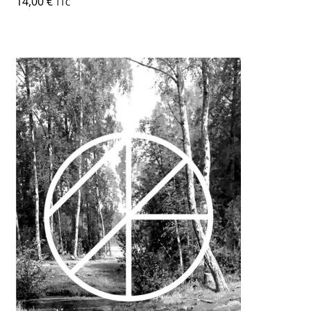
14,00
€
TTC