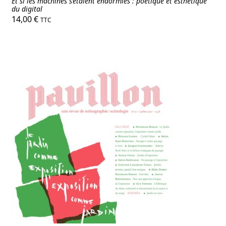
Et si les machines s’étaient endormies : poétique et esthétique
du digital
14,00
€
TTC