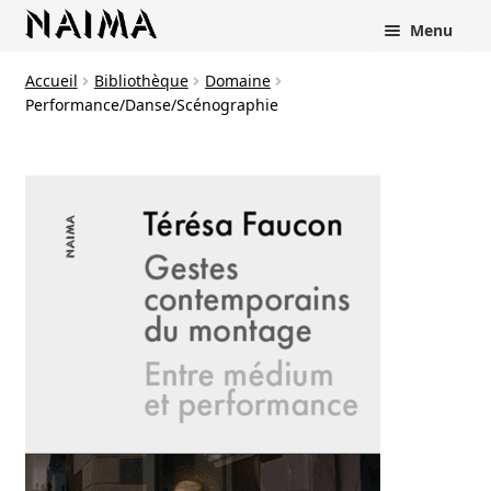
Panneau de gestion des cookies
Menu
Accueil
Bibliothèque
Domaine
Performance/Danse/Scénographie
rir