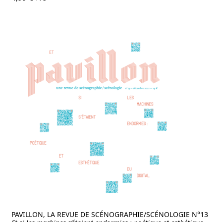
PAVILLON, LA REVUE DE SCÉNOGRAPHIE/SCÉNOLOGIE N°13