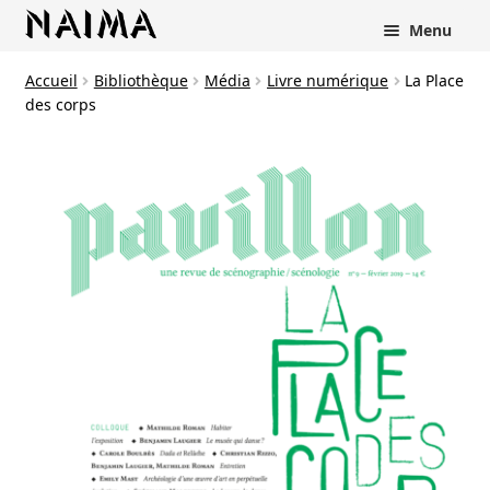
Panneau de gestion des cookies
Menu
Accueil
Bibliothèque
Média
Livre numérique
La Place
des corps
rir