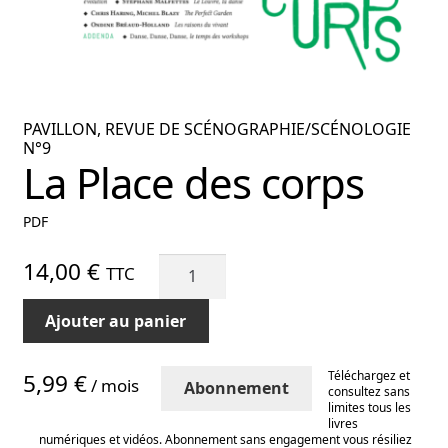
nu
ant
PAVILLON, REVUE DE SCÉNOGRAPHIE/SCÉNOLOGIE
N°9
La Place des corps
PDF
quantité
14,00
€
TTC
de
La
Ajouter au panier
Place
des
Téléchargez et
5,99 €
/ mois
Abonnement
corps
consultez sans
limites tous les
livres
numériques et vidéos. Abonnement sans engagement vous résiliez