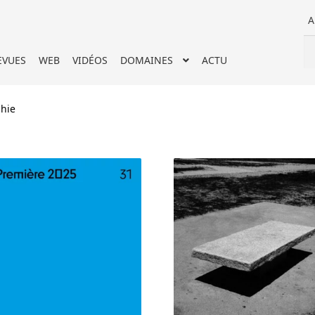
A
Re
Re
EVUES
WEB
VIDÉOS
DOMAINES
ACTU
po
hie