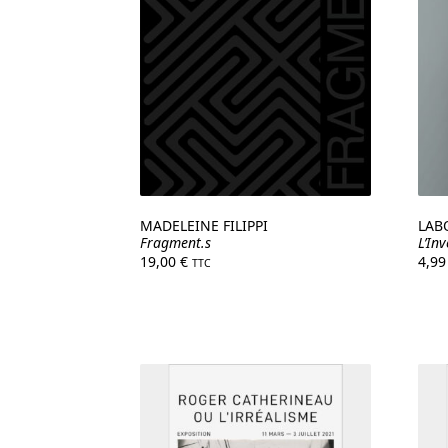
MADELEINE FILIPPI
LAB
Fragment.s
L’In
19,00
€
4,9
TTC