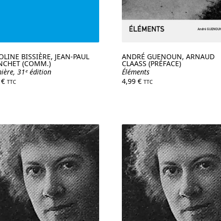
LINE BISSIÈRE, JEAN-PAUL
ANDRÉ GUENOUN, ARNAUD
NCHET (COMM.)
CLAASS (PRÉFACE)
ière, 31ᵉ édition
Éléments
9
€
4,99
€
TTC
TTC