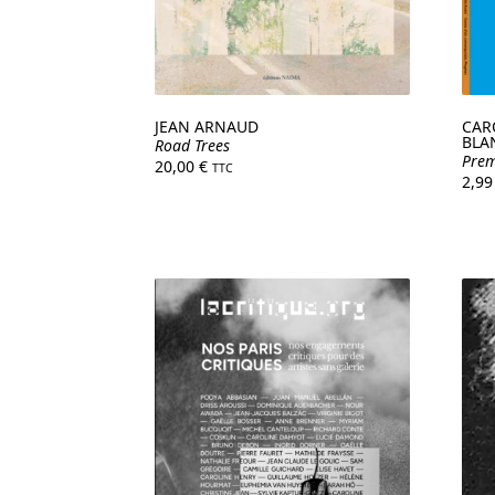
JEAN ARNAUD
CARO
BLA
Road Trees
Prem
20,00
€
TTC
2,9