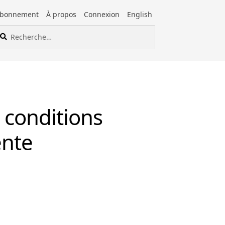
bonnement
À propos
Connexion
English
cherche
cherche
ur :
s conditions
ente