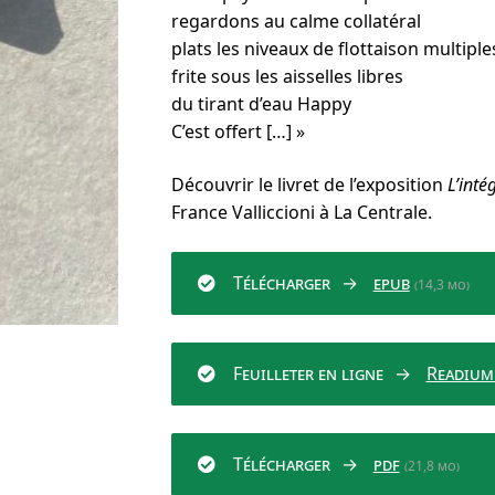
regardons au calme collatéral
plats les niveaux de flottaison multiple
frite sous les aisselles libres
du tirant d’eau Happy
C’est offert […] »
Découvrir le livret de l’exposition
L’inté
France Valliccioni à La Centrale.
Télécharger
epub
(14,3 mo)
Feuilleter en ligne
Readium
Télécharger
pdf
(21,8 mo)