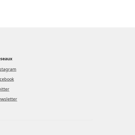
éseaux
stagram
cebook
itter
wsletter