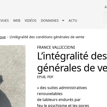
A
Re
Re
EVUES
WEB
VIDÉOS
DOMAINES
ACTU
po
ique
L’intégralité des conditions générales de vente
FRANCE VALLICCIONI
L’intégralité de
générales de v
EPUB, PDF
« des suites administratives
renouvelables
de tableurs endurés par
feu le psychisme et les pores