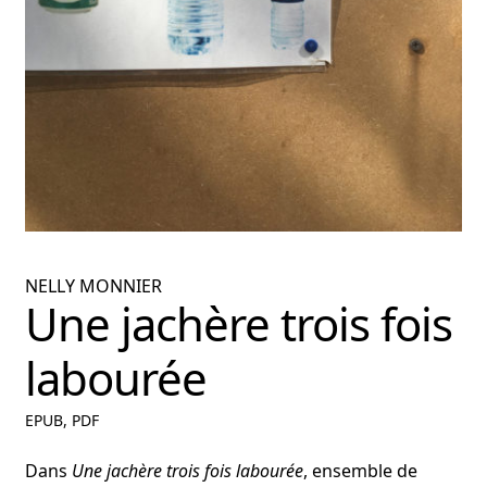
nu
ant
NELLY MONNIER
Une jachère trois fois
labourée
EPUB, PDF
Dans
Une jachère trois fois labourée
, ensemble de