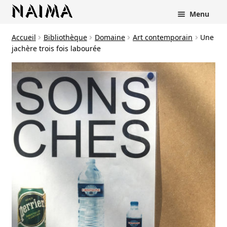
Panneau de gestion des cookies
Menu
Accueil
Bibliothèque
Domaine
Art contemporain
Une
jachère trois fois labourée
rir