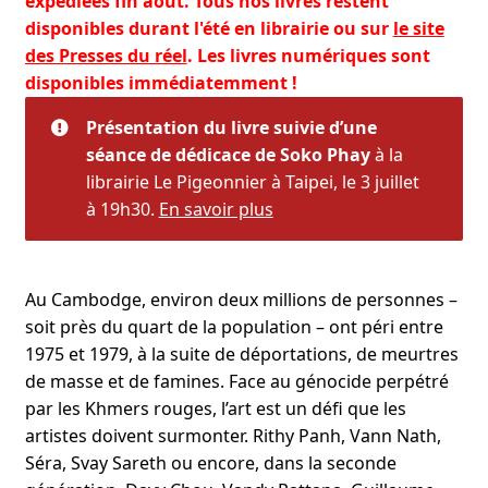
expédiées fin août. Tous nos livres restent
disponibles durant l'été en librairie ou sur
le site
des Presses du réel
. Les livres numériques sont
disponibles immédiatemment !
Présentation du livre suivie d’une
séance de dédicace de Soko Phay
à la
librairie Le Pigeonnier à Taipei, le 3 juillet
à 19h30.
En savoir plus
Au Cambodge, environ deux millions de personnes –
soit près du quart de la population – ont péri entre
1975 et 1979, à la suite de déportations, de meurtres
de masse et de famines. Face au génocide perpétré
par les Khmers rouges, l’art est un défi que les
artistes doivent surmonter. Rithy Panh, Vann Nath,
Séra, Svay Sareth ou encore, dans la seconde