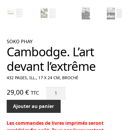
SOKO PHAY
Cambodge. L’art
devant l’extrême
432 PAGES, ILL., 17 X 24 CM, BROCHÉ
quantité
29,00
€
TTC
de
Cambodge.
Ajouter au panier
L’art
devant
Les commandes de livres imprimés seront
l’extrême