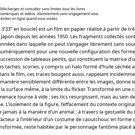
Téléchargez et consultez sans limites tous les livres
numériques et vidéos. Abonnement sans engagement vous
résiliez en ligne quand vous voulez.
 3’33’’ en boucle) est un film en papier réalisé à partir de t
u Japon depuis les années 1950. Les fragments collectés so
onnées dans laquelle on peut s’engager librement sans souc
 numériquement pour une nouvelle configuration des form
ccession de tableaux peints, qui constituent la matrice d’un
 taches, scories, y compris un halo formé d’huile séchée a
s le film, ces traces bougent aussi, rappelant incidemment 
manière sensiblement différente entre les images, donne le 
la surface même, à la limite du flicker. Transformé en une cr
nace tourne à vide ; ses tics resurgissent, mais au sein de 
’isolement de la figure, l’effacement du contexte original
 jamais à la manière d’un animal ; à travers la gestuelle du
acteur à l’intérieur d’un costume de caoutchouc en forme d
nsformée, reste habitée par le personnage fantôme placé à l’