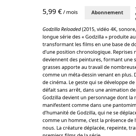
5,99 €
/ mois
Abonnement
Godzilla Reloaded
(2015, vidéo 4K, sonore,
longue série des « Godzilla » produite a
transformant les films en une base de d
d’une position chronologique. Reprises
deviennent des peintures, formant une su
grasses apporte au travail de nombreuses
comme un méta-dessin venant en plus. Dan
de cinéma. Le geste qui se développe de 
défait sans arrêt, dans une animation de 
Godzilla devient un personnage dont la me
manifestent comme dans une pantomime. L
d’humanité de Godzilla, qui ne se déplace
comme un homme, c’est la présence de l’
nous. La créature déplacée, repeinte, tra
premiers films de la série.