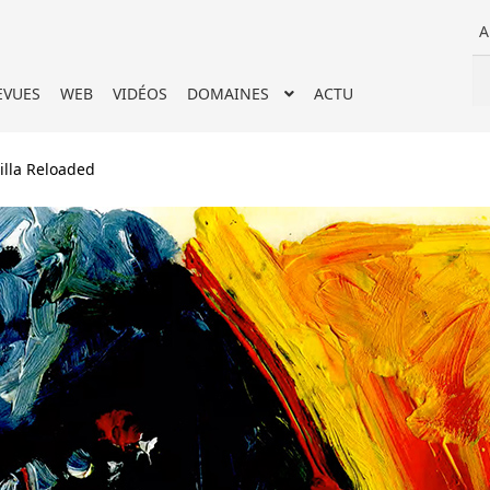
A
Re
Re
EVUES
WEB
VIDÉOS
DOMAINES
ACTU
po
illa Reloaded