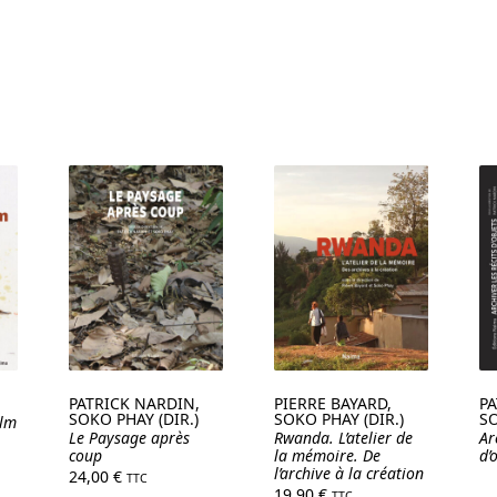
PATRICK NARDIN,
PIERRE BAYARD,
PA
SOKO PHAY (DIR.)
SOKO PHAY (DIR.)
SO
ilm
Le Paysage après
Rwanda. L’atelier de
Ar
coup
la mémoire. De
d’
l’archive à la création
24,00
€
TTC
19,90
€
TTC