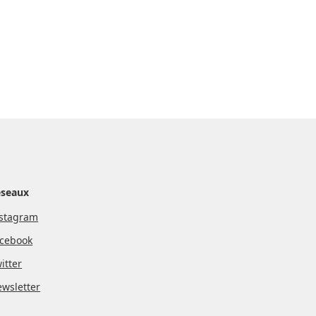
éseaux
stagram
cebook
itter
wsletter