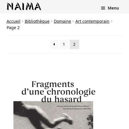
Panneau de gestion des cookies
Menu
Accueil
Bibliothèque
Domaine
Art contemporain
Page 2
1
2
rir