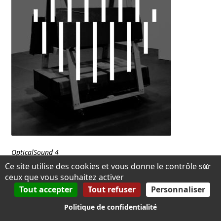
OpticalSound 4
4,99
€
TTC
Ce site utilise des cookies et vous donne le contrôle sur
X
ceux que vous souhaitez activer
Tout accepter
Tout refuser
Personnaliser
Politique de confidentialité