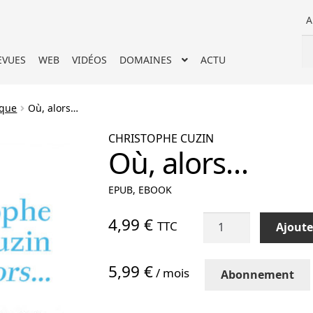
A
Re
Re
EVUES
WEB
VIDÉOS
DOMAINES
ACTU
po
ique
Où, alors…
CHRISTOPHE CUZIN
Où, alors…
EPUB, EBOOK
quantité
4,99
€
TTC
Ajoute
de
Où,
5,99 €
alors...
/ mois
Abonnement