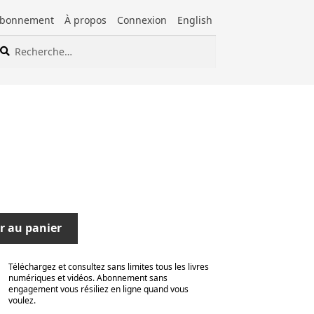
bonnement
À propos
Connexion
English
cherche
cherche
ur :
r au panier
Téléchargez et consultez sans limites tous les livres
numériques et vidéos. Abonnement sans
engagement vous résiliez en ligne quand vous
voulez.