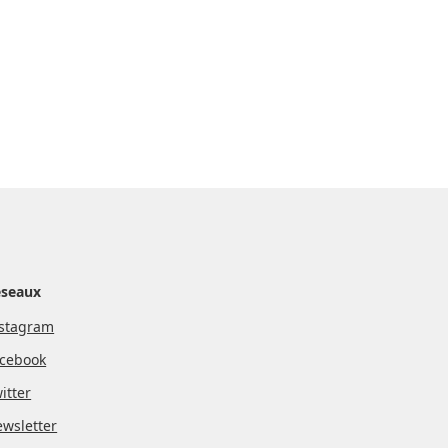
éseaux
stagram
cebook
itter
wsletter