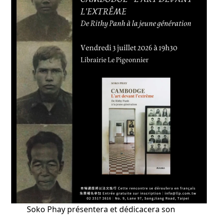
nu
ant
Soko Phay présentera et dédicacera son