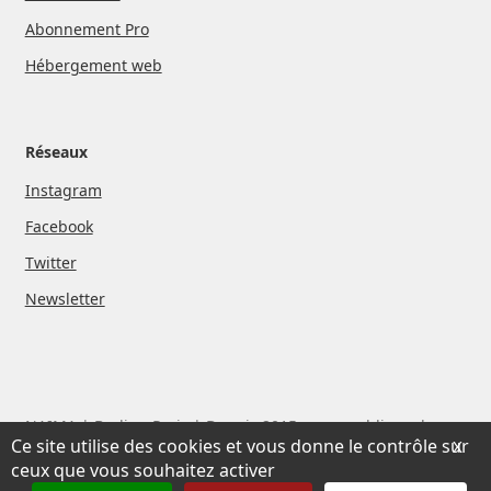
Abonnement Pro
Hébergement web
Réseaux
Instagram
Facebook
Twitter
Newsletter
NAIMA | Berlin - Paris | Depuis 2015, nous publions des
Ce site utilise des cookies et vous donne le contrôle sur
X
livres et des films avec des artistes que nous aimons
ceux que vous souhaitez activer