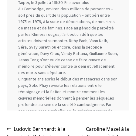
Navigation
Article
Article
Ludovic Bernhardt à la
Caroline Mazel à la