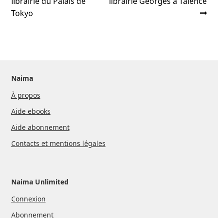
précédent :
suivant :
librairie du Palais de
librairie Georges à Talence
de
Tokyo
l’article
Naima
À propos
Aide ebooks
Aide abonnement
Contacts et mentions légales
Naima Unlimited
Connexion
Abonnement