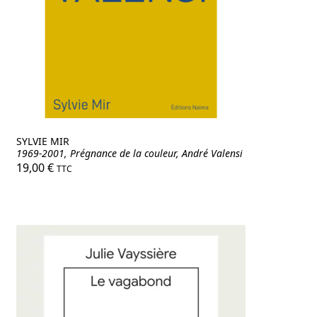
nu
ant
SYLVIE MIR
1969-2001, Prégnance de la couleur, André Valensi
19,00
€
TTC