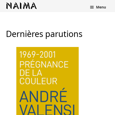
Panneau de gestion des cookies
Menu
Dernières parutions
rir