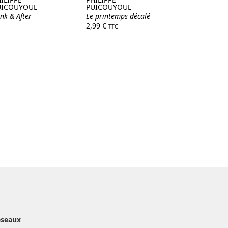
UICOUYOUL
PUICOUYOUL
nk & After
Le printemps décalé
2,99
€
TTC
éseaux