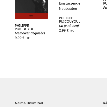
P
Pu
PHILIPPE
PUICOUYOUL
PHILIPPE
Un jeudi neuf
PUICOUYOUL
2,99
€
TTC
Mémoires déguisées
9,99
€
TTC
Naima Unlimited
R