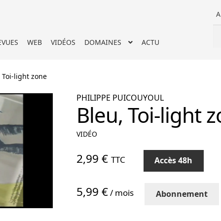
A
Re
Re
EVUES
WEB
VIDÉOS
DOMAINES
ACTU
po
 Toi-light zone
PHILIPPE PUICOUYOUL
Bleu, Toi-light 
VIDÉO
quantité
2,99
€
TTC
Accès 48h
de
Bleu,
5,99 €
Toi-
/ mois
Abonnement
light
zone