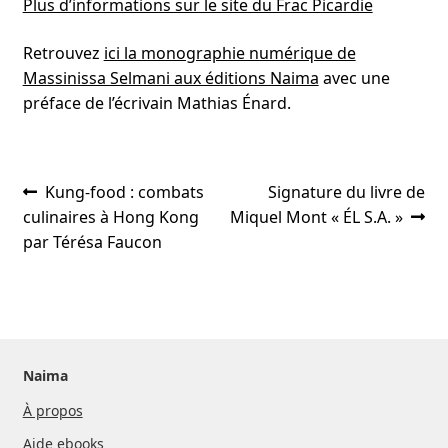
Plus d’informations sur le site du Frac Picardie
Retrouvez
ici la monographie numérique de
Massinissa Selmani aux éditions Naima
avec une
préface de l’écrivain Mathias Énard.
Navigation
Article
Article
Kung-food : combats
Signature du livre de
précédent :
suivant :
culinaires à Hong Kong
Miquel Mont « ÉL S.A. »
de
par Térésa Faucon
l’article
Naima
À propos
Aide ebooks