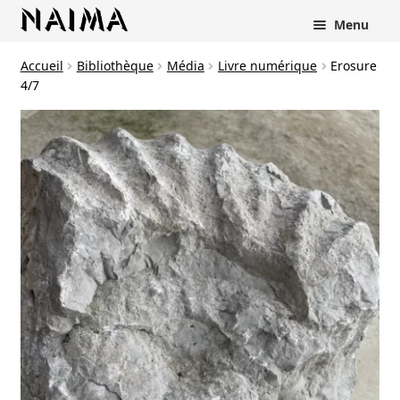
Panneau de gestion des cookies
Menu
Accueil
Bibliothèque
Média
Livre numérique
Erosure
4/7
rir