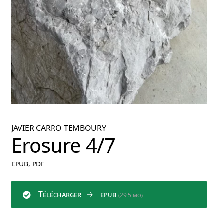
nu
ant
JAVIER CARRO TEMBOURY
Erosure 4/7
EPUB, PDF
Télécharger
epub
(29,5 mo)