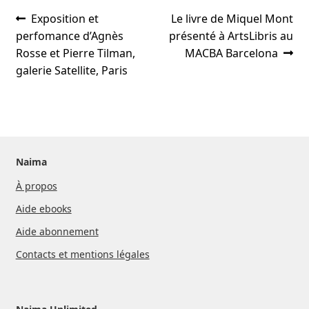
Navigation
Article
Article
Exposition et
Le livre de Miquel Mont
précédent :
suivant :
perfomance d’Agnès
présenté à ArtsLibris au
de
Rosse et Pierre Tilman,
MACBA Barcelona
l’article
galerie Satellite, Paris
Naima
À propos
Aide ebooks
Aide abonnement
Contacts et mentions légales