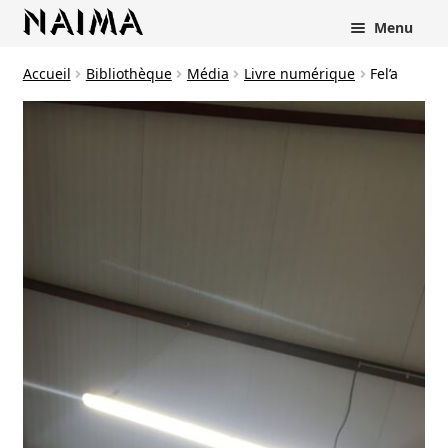
Panneau de gestion des cookies
Menu
Accueil
Bibliothèque
Média
Livre numérique
Fel’a
rir