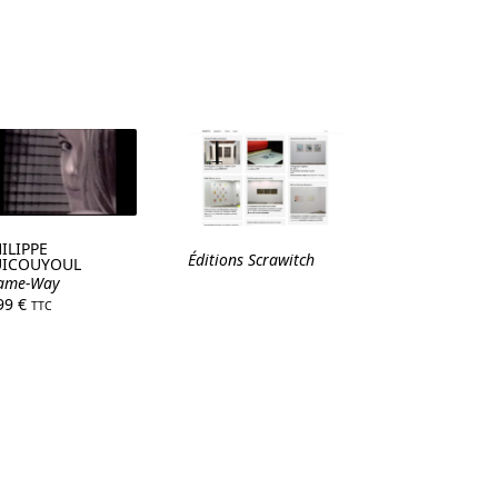
ILIPPE
Éditions Scrawitch
UICOUYOUL
ame-Way
,99
€
TTC