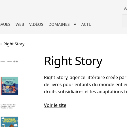
A
Re
Re
EVUES
WEB
VIDÉOS
DOMAINES
ACTU
po
Right Story
Right Story
Right Story, agence littéraire créée par
de livres pour enfants du monde entier 
droits subsidiaires et les adaptations
Voir le site