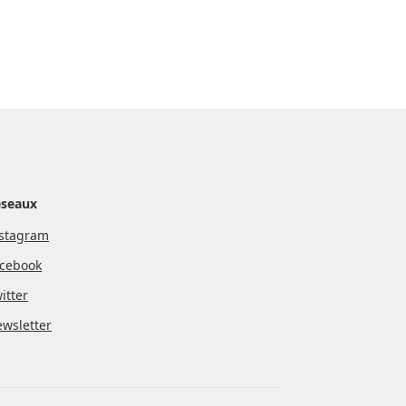
éseaux
stagram
cebook
itter
wsletter