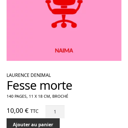
nu
ant
LAURENCE DENIMAL
Fesse morte
140 PAGES, 11 X 18 CM, BROCHÉ
quantité
10,00
€
TTC
de
Fesse
Ajouter au panier