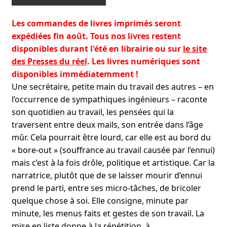
morte
Les commandes de livres imprimés seront
expédiées fin août. Tous nos livres restent
disponibles durant l'été en librairie ou sur
le site
des Presses du réel
. Les livres numériques sont
disponibles immédiatemment !
Une secrétaire, petite main du travail des autres – en
l’occurrence de sympathiques ingénieurs – raconte
son quotidien au travail, les pensées qui la
traversent entre deux mails, son entrée dans l’âge
mûr. Cela pourrait être lourd, car elle est au bord du
« bore-out » (souffrance au travail causée par l’ennui)
mais c’est à la fois drôle, politique et artistique. Car la
narratrice, plutôt que de se laisser mourir d’ennui
prend le parti, entre ses micro-tâches, de bricoler
quelque chose à soi. Elle consigne, minute par
minute, les menus faits et gestes de son travail. La
mise en liste donne à la répétition, à