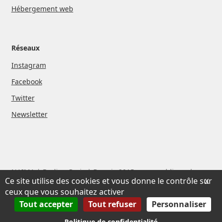
Hébergement web
Réseaux
Instagram
Facebook
Twitter
Newsletter
NAIMA | Berlin - Paris | Depuis 2015, nous publions des
Ce site utilise des cookies et vous donne le contrôle sur
X
livres et des films avec des artistes que nous aimons
ceux que vous souhaitez activer
Tout accepter
Tout refuser
Personnaliser
Politique de confidentialité