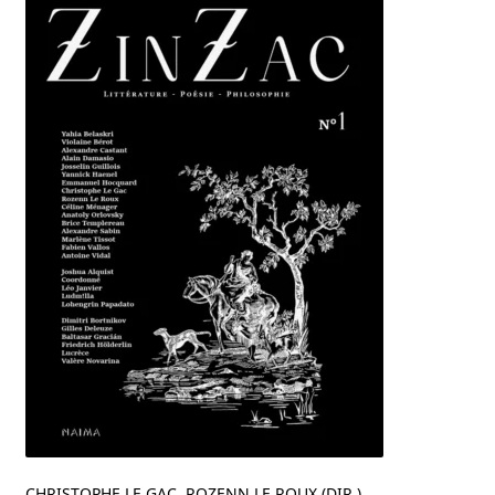
CHRISTOPHE LE GAC, ROZENN LE ROUX (DIR.)